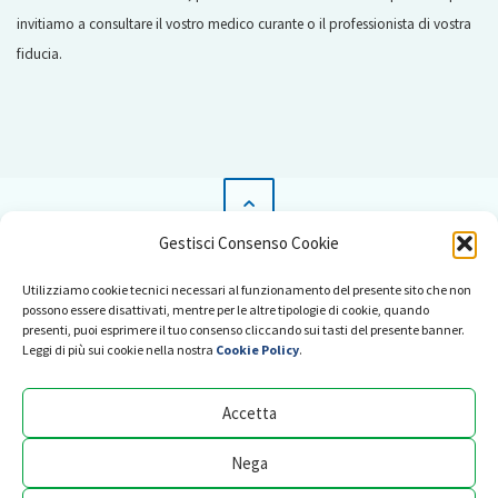
invitiamo a consultare il vostro medico curante o il professionista di vostra
fiducia.
Gestisci Consenso Cookie
News
Utilizziamo cookie tecnici necessari al funzionamento del presente sito che non
Pubblicità su Radio Salus
possono essere disattivati, mentre per le altre tipologie di cookie, quando
presenti, puoi esprimere il tuo consenso cliccando sui tasti del presente banner.
Collabora con noi
Leggi di più sui cookie nella nostra
Cookie Policy
.
Comitato scientifico
Accetta
Abusi e violazione di copyright
Privacy Policy
Nega
Cookie Policy (UE)