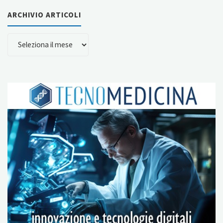
e
ARCHIVIO ARTICOLI
“Quantità”"
ARCHIVIO
ARTICOLI