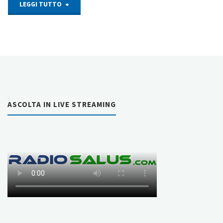
"Un
LEGGI TUTTO
alfabeto
per
la
Medicina
ASCOLTA IN LIVE STREAMING
Narrativa
–
Lettera
Q
come
“Qualità”