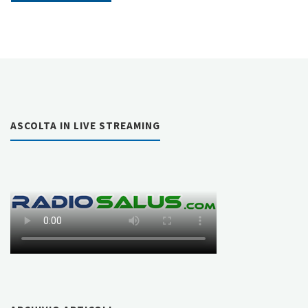
proprietà
curative
del
freddo"
ASCOLTA IN LIVE STREAMING