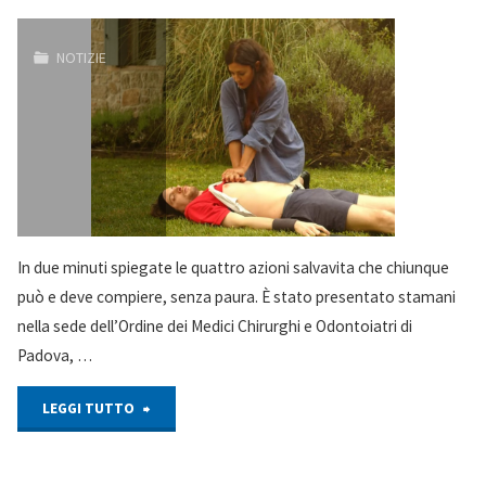
NOTIZIE
In due minuti spiegate le quattro azioni salvavita che chiunque
può e deve compiere, senza paura. È stato presentato stamani
nella sede dell’Ordine dei Medici Chirurghi e Odontoiatri di
Padova, …
"“SOLO
LEGGI TUTTO
CON