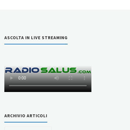
LE
MIE
MANI”
ASCOLTA IN LIVE STREAMING
Video
esplicativo
di
tecniche
rianimatorie"
ARCHIVIO ARTICOLI