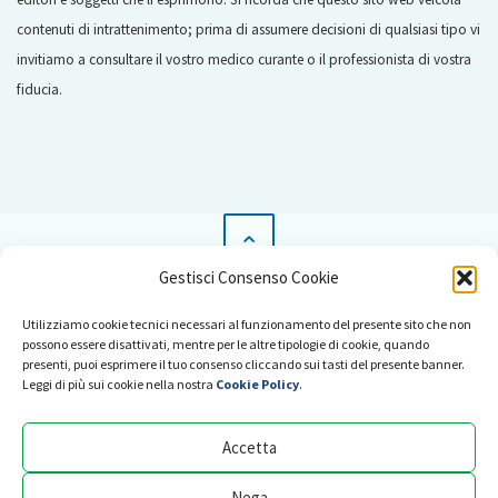
contenuti di intrattenimento; prima di assumere decisioni di qualsiasi tipo vi
invitiamo a consultare il vostro medico curante o il professionista di vostra
fiducia.
Gestisci Consenso Cookie
News
Utilizziamo cookie tecnici necessari al funzionamento del presente sito che non
Pubblicità su Radio Salus
possono essere disattivati, mentre per le altre tipologie di cookie, quando
presenti, puoi esprimere il tuo consenso cliccando sui tasti del presente banner.
Collabora con noi
Leggi di più sui cookie nella nostra
Cookie Policy
.
Comitato scientifico
Accetta
Abusi e violazione di copyright
Privacy Policy
Nega