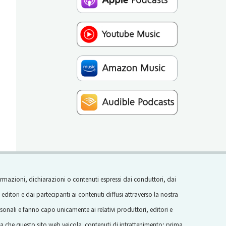
ormazioni, dichiarazioni o contenuti espressi dai conduttori, dai
i editori e dai partecipanti ai contenuti diffusi attraverso la nostra
onali e fanno capo unicamente ai relativi produttori, editori e
rda che questo sito web veicola contenuti di intrattenimento; prima