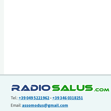
Passo”:
favole
e
parità
di
genere"
Tel.:
+39 049 5221962
-
+39 346 0318251
Email:
assomodus@gmail.com