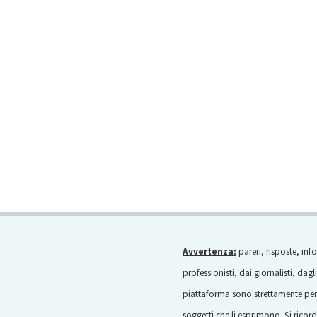
Avvertenza:
pareri, risposte, inf
professionisti, dai giornalisti, dagl
piattaforma sono strettamente pers
soggetti che li esprimono. Si rico